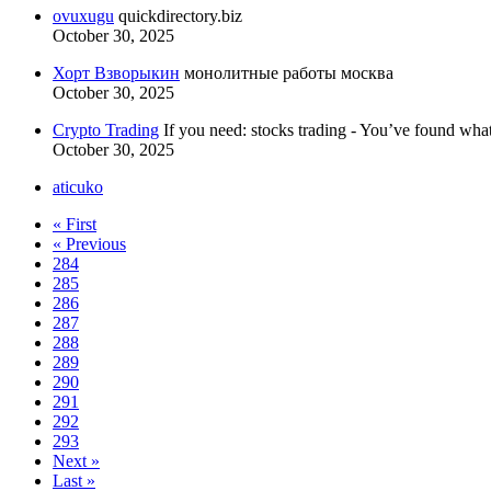
ovuxugu
quickdirectory.biz
October 30, 2025
Хорт Взворыкин
монолитные работы москва
October 30, 2025
Crypto Trading
If you need: stocks trading - You’ve found wha
October 30, 2025
aticuko
« First
« Previous
284
285
286
287
288
289
290
291
292
293
Next »
Last »