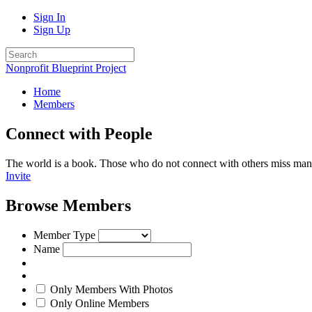
Sign In
Sign Up
Nonprofit Blueprint Project
Home
Members
Connect with People
The world is a book. Those who do not connect with others miss man
Invite
Browse Members
Member Type
Name
Only Members With Photos
Only Online Members