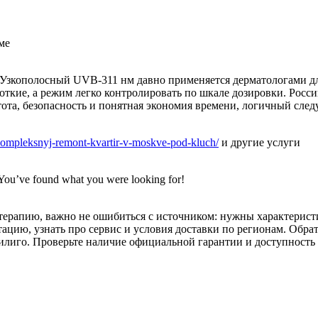
ме
 Узкополосный UVB-311 нм давно применяется дерматологами д
откие, а режим легко контролировать по шкале дозировки. Росс
тота, безопасность и понятная экономия времени, логичный сл
u/kompleksnyj-remont-kvartir-v-moskve-pod-kluch/
и другие услуги
You’ve found what you were looking for!
терапию, важно не ошибиться с источником: нужны характерист
ацию, узнать про сервис и условия доставки по регионам. Обр
илиго. Проверьте наличие официальной гарантии и доступность