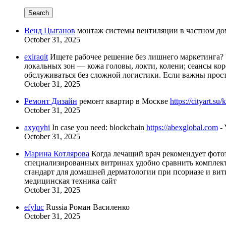
Search
Венд Цыганов
монтаж системы вентиляции в частном до
October 31, 2025
exiraqit
Ищете рабочее решение без лишнего маркетинга?
локальных зон — кожа головы, локти, колени; сеансы кор
обслуживаться без сложной логистики. Если важны прос
October 31, 2025
Ремонт Дизайн
ремонт квартир в Москве
https://cityart.s
October 31, 2025
axyqyhi
In case you need: blockchain
https://abexglobal.com
- 
October 31, 2025
Марина Котлярова
Когда лечащий врач рекомендует фото
специализированных витринах удобно сравнить комплект
стандарт для домашней дерматологии при псориазе и вит
медицинская техника сайт
October 31, 2025
efyluc
Russia Роман Василенко
October 31, 2025